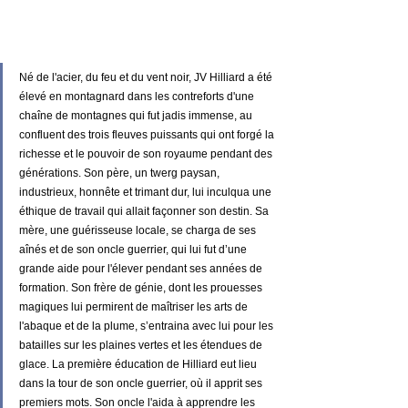
Né de l'acier, du feu et du vent noir, JV Hilliard a été 
élevé en montagnard dans les contreforts d'une 
chaîne de montagnes qui fut jadis immense, au 
confluent des trois fleuves puissants qui ont forgé la 
richesse et le pouvoir de son royaume pendant des 
générations. Son père, un twerg paysan, 
industrieux, honnête et trimant dur, lui inculqua une 
éthique de travail qui allait façonner son destin. Sa 
mère, une guérisseuse locale, se charga de ses 
aînés et de son oncle guerrier, qui lui fut d’une 
grande aide pour l'élever pendant ses années de 
formation. Son frère de génie, dont les prouesses 
magiques lui permirent de maîtriser les arts de 
l'abaque et de la plume, s’entraina avec lui pour les 
batailles sur les plaines vertes et les étendues de 
glace. La première éducation de Hilliard eut lieu 
dans la tour de son oncle guerrier, où il apprit ses 
premiers mots. Son oncle l'aida à apprendre les 