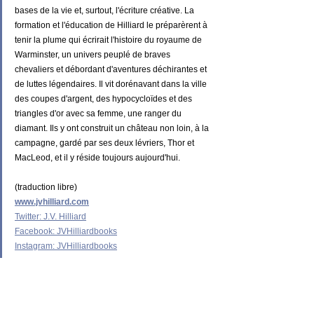
bases de la vie et, surtout, l'écriture créative. La 
formation et l'éducation de Hilliard le préparèrent à 
tenir la plume qui écrirait l'histoire du royaume de 
Warminster, un univers peuplé de braves 
chevaliers et débordant d'aventures déchirantes et 
de luttes légendaires. Il vit dorénavant dans la ville 
des coupes d'argent, des hypocycloïdes et des 
triangles d'or avec sa femme, une ranger du 
diamant. Ils y ont construit un château non loin, à la 
campagne, gardé par ses deux lévriers, Thor et 
MacLeod, et il y réside toujours aujourd'hui.
(traduction libre)
www.jvhilliard.com
Twitter: J.V. Hilliard
Facebook: JVHilliardbooks
Instagram: JVHilliardbooks