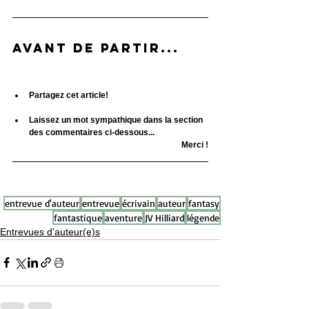
Avant de partir...  
Partagez cet article!
Laissez un mot sympathique dans la section 
des commentaires ci-dessous...
Merci !
entrevue d'auteur
entrevue
écrivain
auteur
fantasy
fantastique
aventure
JV Hilliard
légende
Entrevues d'auteur(e)s