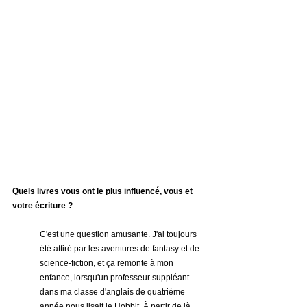
Quels livres vous ont le plus influencé, vous et 
votre écriture ?
C'est une question amusante. J'ai toujours 
été attiré par les aventures de fantasy et de 
science-fiction, et ça remonte à mon 
enfance, lorsqu'un professeur suppléant 
dans ma classe d'anglais de quatrième 
année nous lisait le Hobbit. À partir de là, 